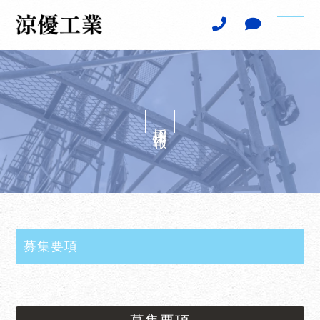
t
o
g
g
l
e
n
a
v
i
採用情報
g
a
t
i
o
n
募集要項