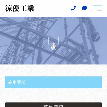
t
o
g
g
l
e
n
a
v
i
採用情報
g
a
t
i
o
n
募集要項