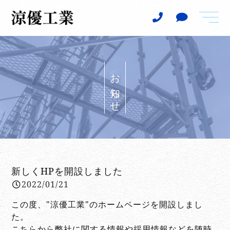
t
o
g
g
l
e
n
a
お知らせ
v
i
g
a
t
i
o
n
新しくHPを開設しました
2022/01/21
この度、"涼優工業"のホームページを開設しまし
た。
こちらから弊社に関する情報や採用情報などを随時